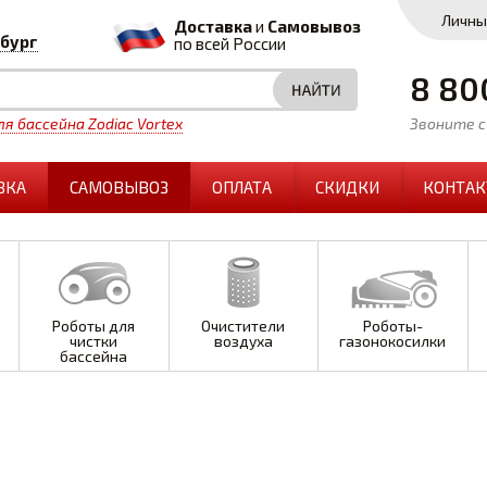
Личны
Доставка
и
Самовывоз
бург
по всей России
8 80
я бассейна Zodiac Vortex
Звоните с 
ВКА
САМОВЫВОЗ
ОПЛАТА
СКИДКИ
КОНТА
Роботы для
Очистители
Роботы-
чистки
воздуха
газонокосилки
бассейна