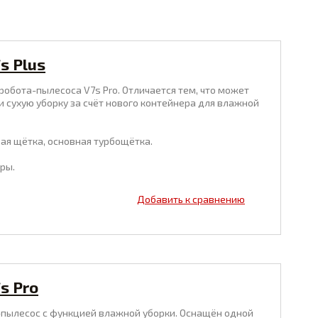
s Plus
 робота-пылесоса V7s Pro. Отличается тем, что может
сухую уборку за счёт нового контейнера для влажной
овая щётка, основная турбощётка.
ры.
Добавить к сравнению
s Pro
ты-пылесос с функцией влажной уборки. Оснащён одной