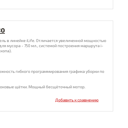
80
дель в линейке iLife. Отличается увеличенной мощностью
я мусора - 750 мл., системой построения маршрута i-
копа).
ожность гибкого программирования графика уборки по
е боковые щётки. Мощный бесщёточный мотор.
Добавить к сравнению