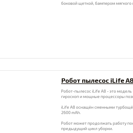
боковой щеткой, бампером мягкого к
Робот пылесос iLife A
Робот-пылесос iLife A8 - это модел
гироскоп и мощные процессоры поз
iLife A8 оснащён сменными турбощёт
2600 mAh.
Робот может продолжать работу посл
предыдущий цикл уборки.